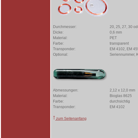
Durchmesser:
20, 25, 27, 30 o
Dicke:
0,6 mm
Material:
PET
Farbe:
transparent
Transponder:
EM 4102, EM 4550
Optional:
Seriennummer, 
Abmessungen:
2,12 x 12,0 mm
Material:
Bioglas 8625
Farbe:
durchsichtig
Transponder:
EM 4102
zum Seitenanfang