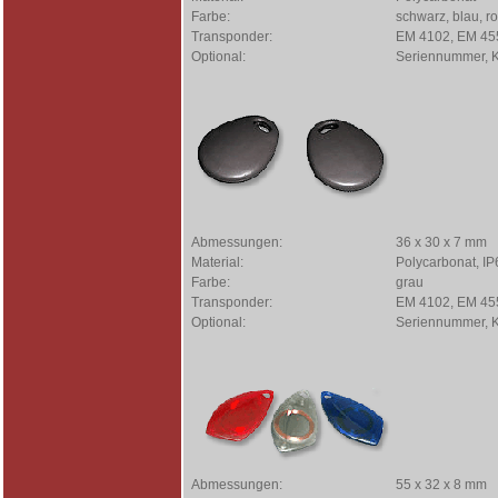
Farbe:
schwarz, blau, ro
Transponder:
EM 4102, EM 4550
Optional:
Seriennummer, 
Abmessungen:
36 x 30 x 7 mm
Material:
Polycarbonat, IP
Farbe:
grau
Transponder:
EM 4102, EM 4550
Optional:
Seriennummer, 
Abmessungen:
55 x 32 x 8 mm