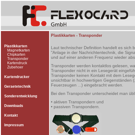
Plastikkarten - Transponder
Plastikkarten
Laut technischer Definition handelt es sich
Magnetkarten
"Anlage in der Nachrichtentechnik, die Sign
Chipkarten
und auf einer anderen Frequenz wieder abst
Transponder
Kartendruck
Transponder werden kontaktlos gelesen, wa
Zubehoer
Transponder nicht in ein Lesegerät eingefü
Transponder keinen Kontakt mit dem Lesege
Kartendrucker
unsichtbar in hochwertigen Gegenständen (
Feuerzeugen ...) eingebracht werden.
Geraetetechnik
Bei den Transponder unterscheidet man übl
Sonderentwicklung
• aktiven Transpondern und
Downloads
• passiven Transpondern.
Kontakt
Impressum