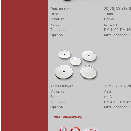
Durchmesser:
20, 25, 30 oder
Dicke:
1 mm
Material:
Epoxy
Farbe:
schwarz
Transponder:
EM 4102, EM 4550
Optional:
Mittellochbohru
Abmessungen:
22 x 2, 25 x 3, 2
Material:
ABS
Farbe:
weiß
Transponder:
EM 4102, EM 4550
Optional:
Mittellochbohru
zum Seitenanfang