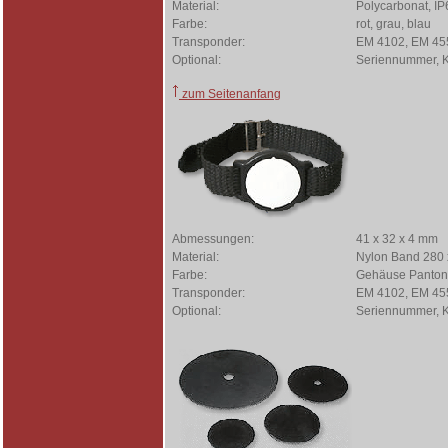
Material:
Polycarbonat, IP
Farbe:
rot, grau, blau
Transponder:
EM 4102, EM 4550
Optional:
Seriennummer, 
zum Seitenanfang
Abmessungen:
41 x 32 x 4 mm
Material:
Nylon Band 280 
Farbe:
Gehäuse Panton
Transponder:
EM 4102, EM 4550
Optional:
Seriennummer, 